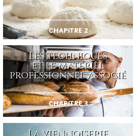
CHAPITRE 2
Les techniques
et le matériel
professionnel associé
CHAPITRE 3
La viennoiserie