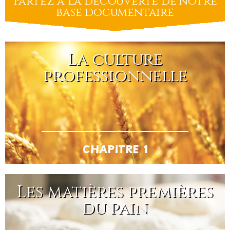
Partez à la découverte de notre
base documentaire
La culture
professionnelle
CHAPITRE 1
Les matières premières
du pain